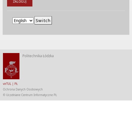
Politechnika Łódzka
virTUL | PŁ
Ochrona Danych Osobowych
©
Uczelniane Centrum Informatyczne PŁ