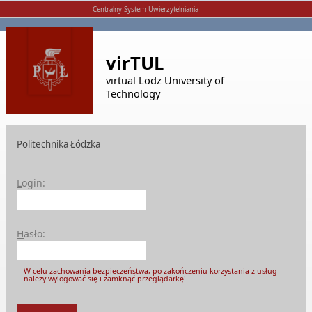
Centralny System Uwierzytelniania
virTUL
virtual Lodz University of
Technology
Politechnika Łódzka
L
ogin:
H
asło:
W celu zachowania bezpieczeństwa, po zakończeniu korzystania z usług
należy wylogować się i zamknąć przeglądarkę!